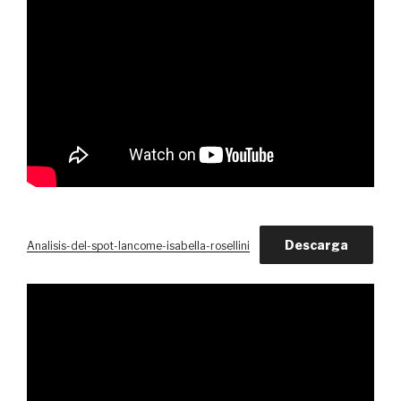
Descarga
Analisis-del-spot-lancome-isabella-rosellini