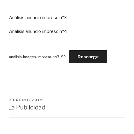
Análisis anuncio impreso nº3
Análisis anuncio impreso nº4
Descarga
analisis-imagen-impresa-no3_SR
PUBLICADO
7 ENERO, 2019
EL
La Publicidad