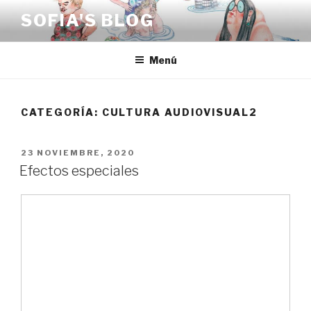
Saltar
SOFIA'S BLOG
al
contenido
Menú
CATEGORÍA:
CULTURA AUDIOVISUAL2
PUBLICADO
23 NOVIEMBRE, 2020
EL
Efectos especiales