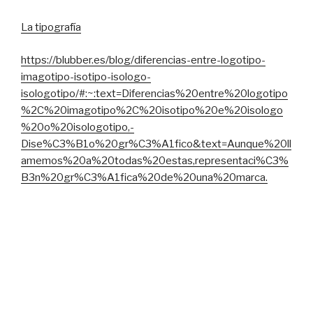
La tipografía
https://blubber.es/blog/diferencias-entre-logotipo-
imagotipo-isotipo-isologo-
isologotipo/#:~:text=Diferencias%20entre%20logotipo
%2C%20imagotipo%2C%20isotipo%20e%20isologo
%20o%20isologotipo,-
Dise%C3%B1o%20gr%C3%A1fico&text=Aunque%20ll
amemos%20a%20todas%20estas,representaci%C3%
B3n%20gr%C3%A1fica%20de%20una%20marca.