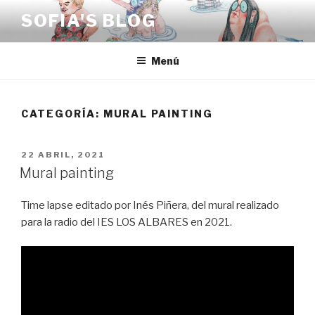
Saltar
SOFIA'S BLOG
al
contenido
Menú
CATEGORÍA:
MURAL PAINTING
PUBLICADO
22 ABRIL, 2021
EL
Mural painting
Time lapse editado por Inés Piñera, del mural realizado
para la radio del IES LOS ALBARES en 2021.