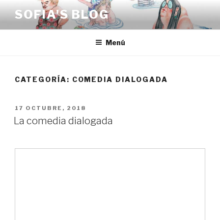
Saltar
SOFIA'S BLOG
al
contenido
Menú
CATEGORÍA:
COMEDIA DIALOGADA
PUBLICADO
17 OCTUBRE, 2018
EL
La comedia dialogada