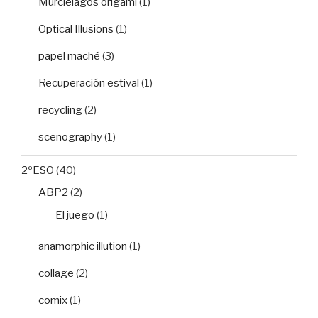
Murciélagos origami
(1)
Optical Illusions
(1)
papel maché
(3)
Recuperación estival
(1)
recycling
(2)
scenography
(1)
2ºESO
(40)
ABP2
(2)
El juego
(1)
anamorphic illution
(1)
collage
(2)
comix
(1)