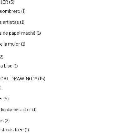
UJER
(5)
nsombrero
(1)
 artistas
(1)
s de papel maché
(1)
e la mujer
(1)
2)
a Lisa
(1)
CAL DRAWING 1º
(15)
)
ls
(5)
icular bisector
(1)
ns
(2)
istmas tree
(1)