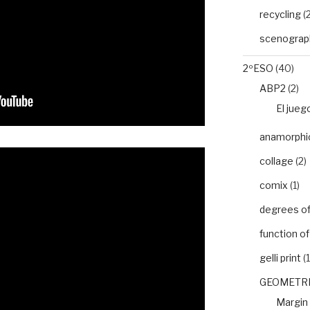
recycling
(2
scenograp
2ºESO
(40)
ABP2
(2)
El jueg
anamorphic 
collage
(2)
comix
(1)
degrees of 
function o
gelli print
(1
GEOMETRI
Margin