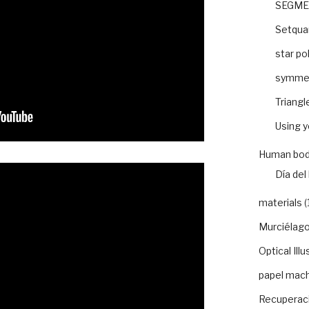
SEGME
Setquar
star po
symme
Triangl
Using 
Human bod
Día del 
materials
(
Murciélago
Optical Illu
papel mac
Recuperaci