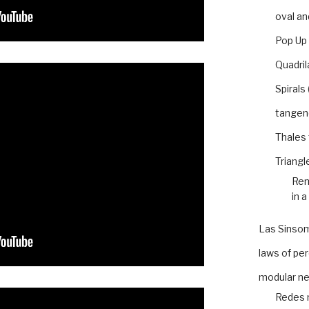
oval an
Pop Up
Quadril
Spirals
tangen
Thales
Triangl
Rem
in a
Las Sinso
laws of pe
modular n
Redes 