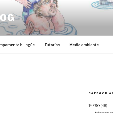
LOG
mpamento bilingüe
Tutorías
Medio ambiente
CATEGORÍA
1º ESO
(48)
Adornos n