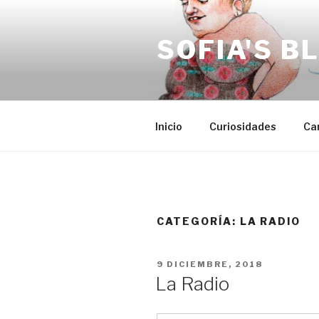
Saltar
al
SOFIA'S B
contenido
Inicio
Curiosidades
Ca
CATEGORÍA:
LA RADIO
PUBLICADO
9 DICIEMBRE, 2018
EL
La Radio