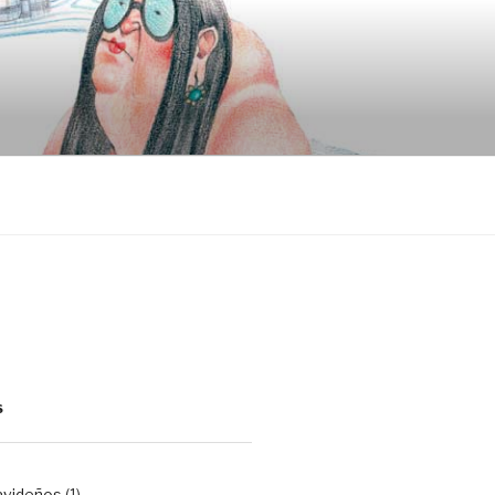
S
avideños
(1)