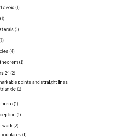
d ovoid
(1)
(1)
aterals
(1)
(1)
cies
(4)
 theorem
(1)
es 2º
(2)
arkable points and straight lines
 triangle
(1)
mbrero
(1)
rception
(1)
etwork
(2)
modulares
(1)