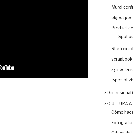
Mural cer
object po
Product de
Spot pu
Rhetoric o
scrapbook
symbol and
types of v
3Dimensional
(
3ºCULTURA A
Cómo hacer
Fotografía
Origen del 