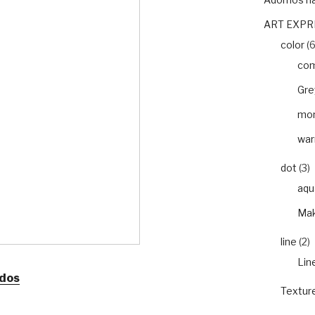
ART EXPR
color
(6
com
Gre
mon
war
dot
(3)
aqu
Mak
line
(2)
Lin
idos
Textur