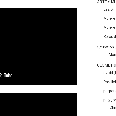
ARTE Y M
Las Si
Mujeres
Mujere
Roles d
figuration
(
La Mon
GEOMETRI
ovoid
(1
Paralle
perpend
polygo
Chr