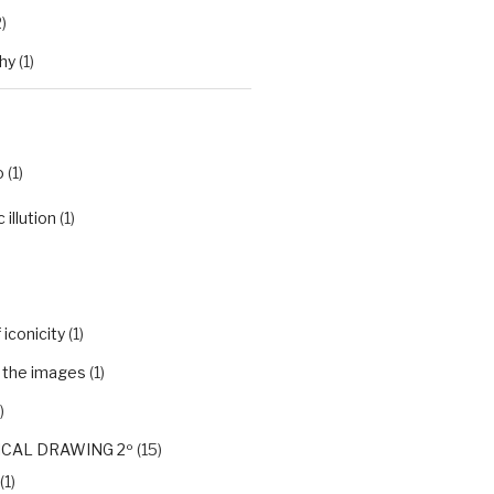
)
hy
(1)
o
(1)
illution
(1)
iconicity
(1)
f the images
(1)
)
CAL DRAWING 2º
(15)
(1)