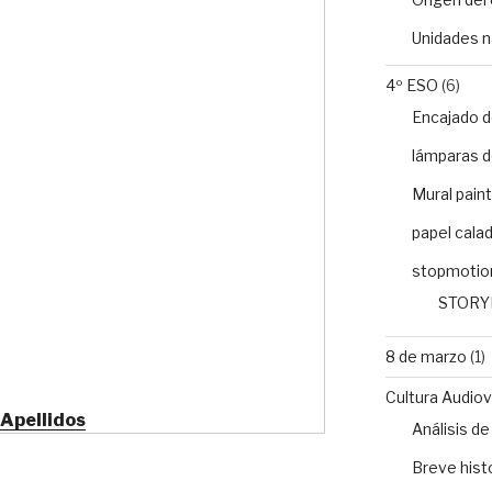
Unidades n
4º ESO
(6)
Encajado d
lámparas d
Mural paint
papel cala
stopmotio
STORY
8 de marzo
(1)
Cultura Audiovi
Apellidos
Análisis 
Breve histo