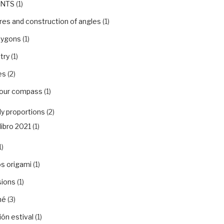
NTS
(1)
es and construction of angles
(1)
lygons
(1)
try
(1)
es
(2)
your compass
(1)
y proportions
(2)
libro 2021
(1)
1)
s origami
(1)
sions
(1)
hé
(3)
ón estival
(1)