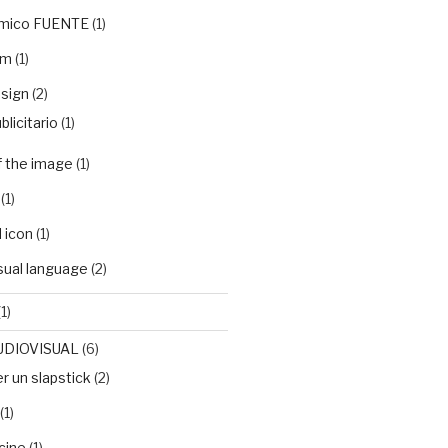
ámico FUENTE
(1)
em
(1)
sign
(2)
blicitario
(1)
f the image
(1)
(1)
 icon
(1)
isual language
(2)
1)
UDIOVISUAL
(6)
 un slapstick
(2)
(1)
cine
(1)