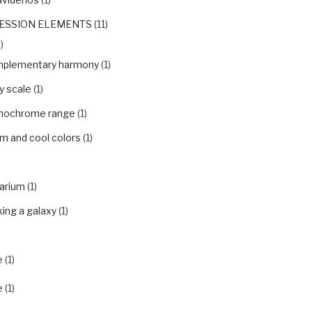
ESSION ELEMENTS
(11)
)
plementary harmony
(1)
y scale
(1)
ochrome range
(1)
m and cool colors
(1)
arium
(1)
ing a galaxy
(1)
e
(1)
e
(1)