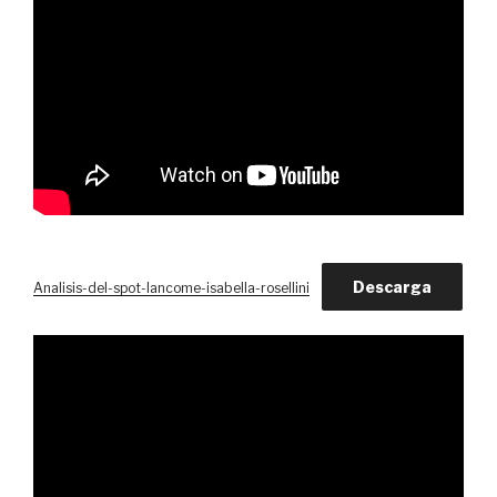
Descarga
Analisis-del-spot-lancome-isabella-rosellini