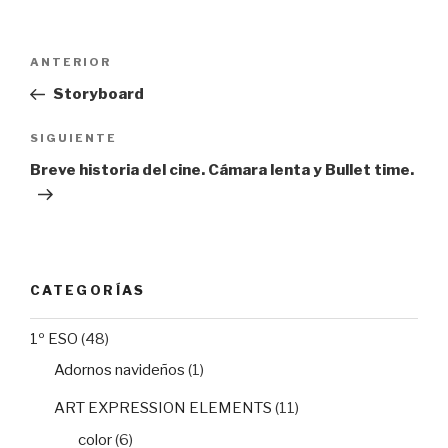
Navegación
Entrada
ANTERIOR
de
anterior:
Storyboard
entradas
Siguiente
SIGUIENTE
entrada
Breve historia del cine. Cámara lenta y Bullet time.
CATEGORÍAS
1º ESO
(48)
Adornos navideños
(1)
ART EXPRESSION ELEMENTS
(11)
color
(6)