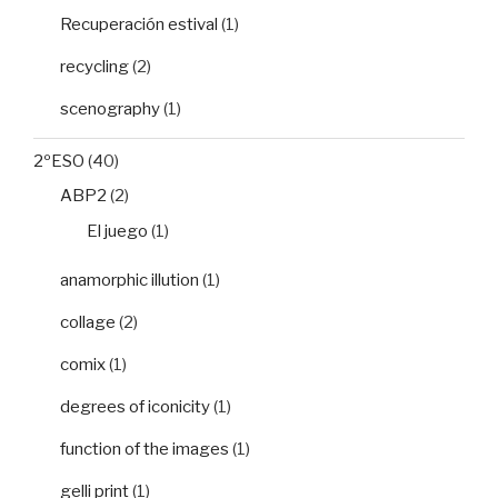
Recuperación estival
(1)
recycling
(2)
scenography
(1)
2ºESO
(40)
ABP2
(2)
El juego
(1)
anamorphic illution
(1)
collage
(2)
comix
(1)
degrees of iconicity
(1)
function of the images
(1)
gelli print
(1)