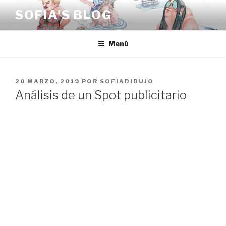
Saltar
SOFIA'S BLOG
al
contenido
Menú
PUBLICADO
20 MARZO, 2019
POR
SOFIADIBUJO
EL
Análisis de un Spot publicitario