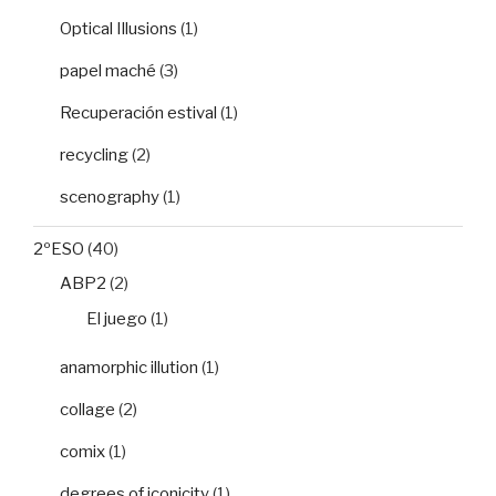
Optical Illusions
(1)
papel maché
(3)
Recuperación estival
(1)
recycling
(2)
scenography
(1)
2ºESO
(40)
ABP2
(2)
El juego
(1)
anamorphic illution
(1)
collage
(2)
comix
(1)
degrees of iconicity
(1)