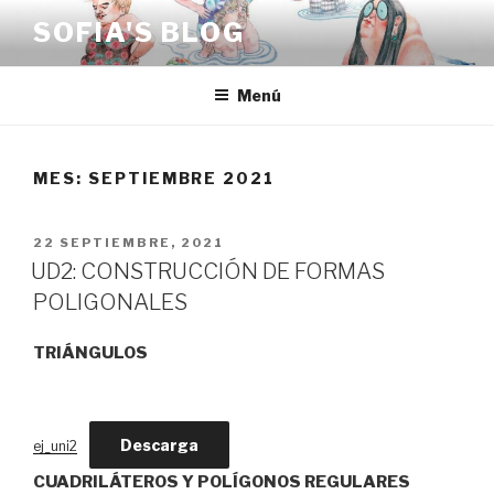
Saltar
SOFIA'S BLOG
al
contenido
Menú
MES:
SEPTIEMBRE 2021
PUBLICADO
22 SEPTIEMBRE, 2021
EL
UD2: CONSTRUCCIÓN DE FORMAS
POLIGONALES
TRIÁNGULOS
Descarga
ej_uni2
CUADRILÁTEROS
Y POLÍGONOS REGULARES