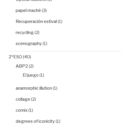
papel maché
(3)
Recuperación estival
(1)
recycling
(2)
scenography
(1)
2ºESO
(40)
ABP2
(2)
El juego
(1)
anamorphic illution
(1)
collage
(2)
comix
(1)
degrees of iconicity
(1)