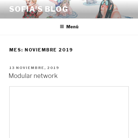
Saltar
SOFIA'S BLOG
al
contenido
Menú
MES:
NOVIEMBRE 2019
PUBLICADO
13 NOVIEMBRE, 2019
EL
Modular network