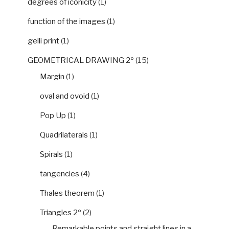
degrees of iconicity
(1)
function of the images
(1)
gelli print
(1)
GEOMETRICAL DRAWING 2º
(15)
Margin
(1)
oval and ovoid
(1)
Pop Up
(1)
Quadrilaterals
(1)
Spirals
(1)
tangencies
(4)
Thales theorem
(1)
Triangles 2º
(2)
Remarkable points and straight lines in a