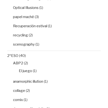
Optical Illusions
(1)
papel maché
(3)
Recuperación estival
(1)
recycling
(2)
scenography
(1)
2ºESO
(40)
ABP2
(2)
El juego
(1)
anamorphic illution
(1)
collage
(2)
comix
(1)