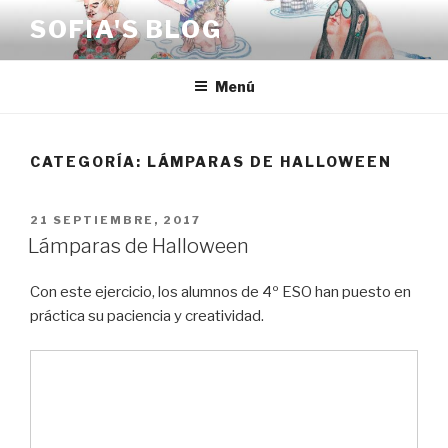
Saltar
SOFIA'S BLOG
al
contenido
Menú
CATEGORÍA:
LÁMPARAS DE HALLOWEEN
PUBLICADO
21 SEPTIEMBRE, 2017
EL
Lámparas de Halloween
Con este ejercicio, los alumnos de 4º ESO han puesto en
práctica su paciencia y creatividad.