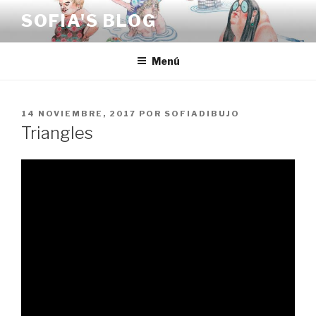
Saltar
SOFIA'S BLOG
al
contenido
Menú
PUBLICADO
14 NOVIEMBRE, 2017
POR
SOFIADIBUJO
EL
Triangles