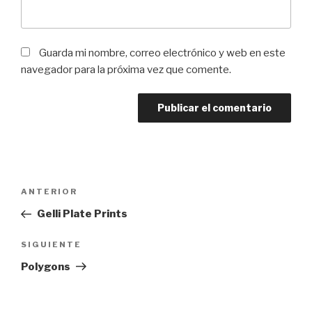
Guarda mi nombre, correo electrónico y web en este
navegador para la próxima vez que comente.
Navegación
Entrada
ANTERIOR
de
anterior:
Gelli Plate Prints
entradas
Siguiente
SIGUIENTE
entrada
Polygons