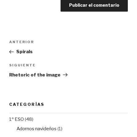
Navegación
Entrada
ANTERIOR
de
anterior:
Spirals
entradas
Siguiente
SIGUIENTE
entrada
Rhetoric of the image
CATEGORÍAS
1º ESO
(48)
Adornos navideños
(1)