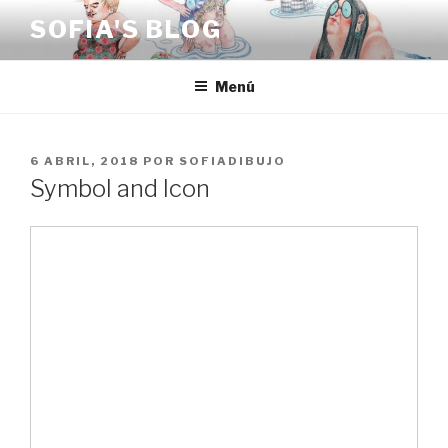
Saltar
SOFIA'S BLOG
al
contenido
Menú
PUBLICADO
6 ABRIL, 2018
POR
SOFIADIBUJO
EL
Symbol and Icon