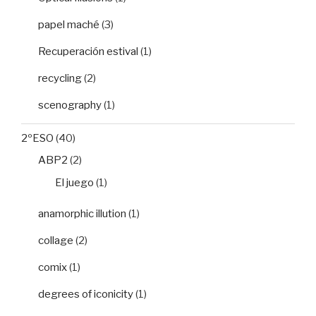
papel maché
(3)
Recuperación estival
(1)
recycling
(2)
scenography
(1)
2ºESO
(40)
ABP2
(2)
El juego
(1)
anamorphic illution
(1)
collage
(2)
comix
(1)
degrees of iconicity
(1)