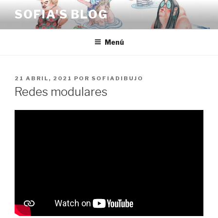
Saltar
SOFIA'S BLOG
al
contenido
Menú
PUBLICADO
21 ABRIL, 2021
POR
SOFIADIBUJO
EL
Redes modulares