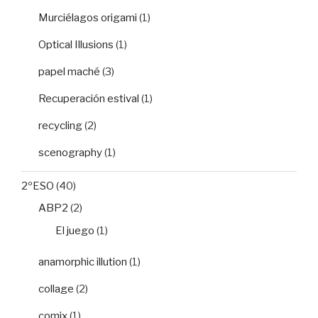
Murciélagos origami
(1)
Optical Illusions
(1)
papel maché
(3)
Recuperación estival
(1)
recycling
(2)
scenography
(1)
2ºESO
(40)
ABP2
(2)
El juego
(1)
anamorphic illution
(1)
collage
(2)
comix
(1)