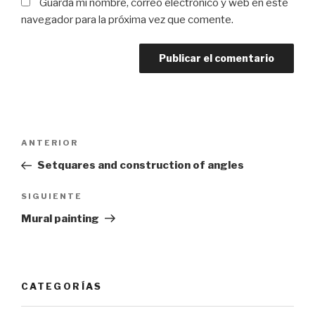
Guarda mi nombre, correo electrónico y web en este
navegador para la próxima vez que comente.
Navegación
Entrada
ANTERIOR
de
anterior:
Setquares and construction of angles
entradas
Siguiente
SIGUIENTE
entrada
Mural painting
CATEGORÍAS