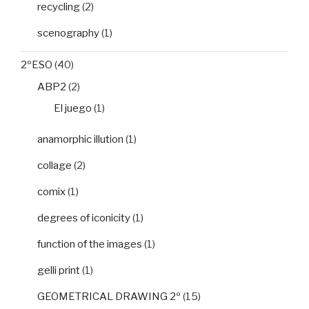
recycling
(2)
scenography
(1)
2ºESO
(40)
ABP2
(2)
El juego
(1)
anamorphic illution
(1)
collage
(2)
comix
(1)
degrees of iconicity
(1)
function of the images
(1)
gelli print
(1)
GEOMETRICAL DRAWING 2º
(15)