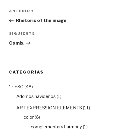
Navegación
Entrada
ANTERIOR
de
anterior:
Rhetoric of the image
entradas
Siguiente
SIGUIENTE
entrada
Comix
CATEGORÍAS
1º ESO
(48)
Adornos navideños
(1)
ART EXPRESSION ELEMENTS
(11)
color
(6)
complementary harmony
(1)