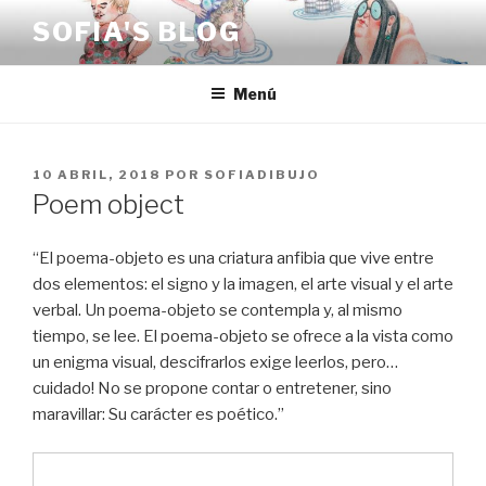
Saltar
SOFIA'S BLOG
al
contenido
Menú
PUBLICADO
10 ABRIL, 2018
POR
SOFIADIBUJO
EL
Poem object
“El poema-objeto es una criatura anfibia que vive entre
dos elementos: el signo y la imagen, el arte visual y el arte
verbal. Un poema-objeto se contempla y, al mismo
tiempo, se lee. El poema-objeto se ofrece a la vista como
un enigma visual, descifrarlos exige leerlos, pero…
cuidado! No se propone contar o entretener, sino
maravillar: Su carácter es poético.”