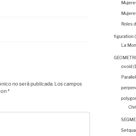
Mujeres
Mujere
Roles d
figuration
(
La Mon
GEOMETRI
ovoid
(1
Paralle
ónico no será publicada.
Los campos
perpend
 con
*
polygo
Chr
SEGME
Setquar