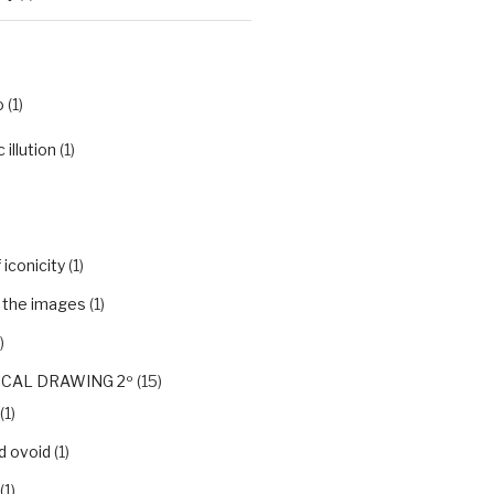
o
(1)
illution
(1)
iconicity
(1)
f the images
(1)
)
CAL DRAWING 2º
(15)
(1)
d ovoid
(1)
(1)