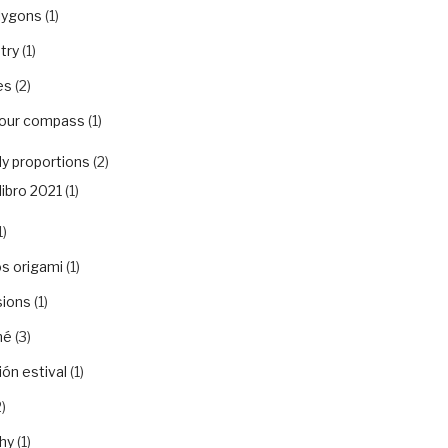
lygons
(1)
try
(1)
es
(2)
your compass
(1)
y proportions
(2)
libro 2021
(1)
1)
s origami
(1)
sions
(1)
hé
(3)
ón estival
(1)
)
hy
(1)