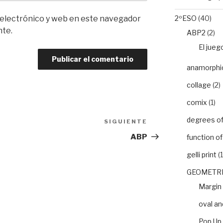
2ºESO
(40)
 electrónico y web en este navegador
nte.
ABP2
(2)
El jueg
anamorphic 
collage
(2)
comix
(1)
degrees of 
SIGUIENTE
Siguiente
entrada
ABP
function o
gelli print
(1
GEOMETRI
Margin
oval an
Pop Up