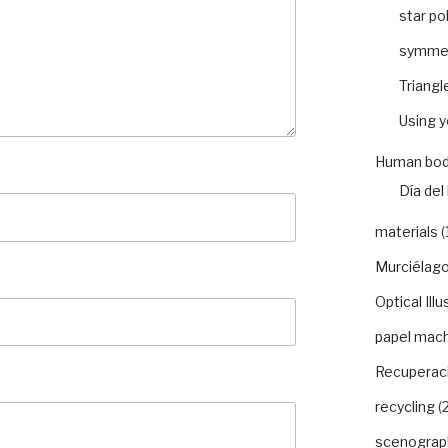
star po
symme
Triangl
Using 
Human bod
Día del 
materials
(
Murciélago
Optical Illu
papel mac
Recuperaci
recycling
(2
scenograp