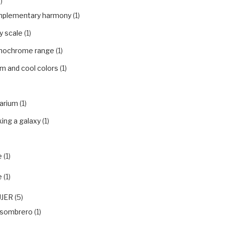
)
plementary harmony
(1)
y scale
(1)
ochrome range
(1)
m and cool colors
(1)
arium
(1)
ing a galaxy
(1)
e
(1)
e
(1)
UJER
(5)
nsombrero
(1)