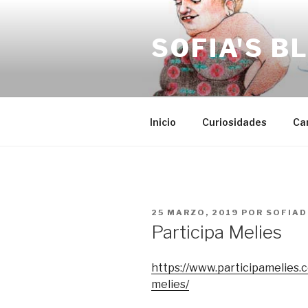
Saltar
al
SOFIA'S B
contenido
Inicio
Curiosidades
Ca
PUBLICADO
25 MARZO, 2019
POR
SOFIAD
EL
Participa Melies
https://www.participamelies.
melies/