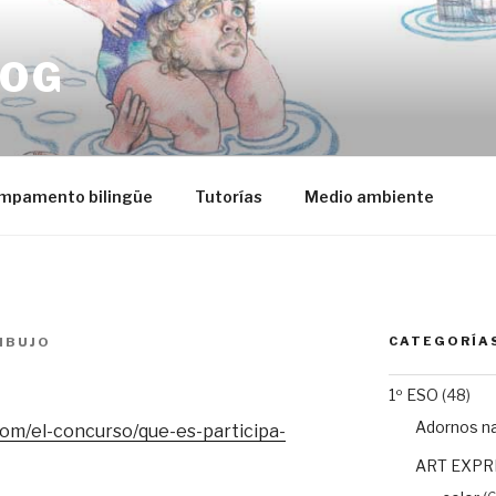
LOG
mpamento bilingüe
Tutorías
Medio ambiente
CATEGORÍA
IBUJO
1º ESO
(48)
Adornos n
com/el-concurso/que-es-participa-
ART EXPR