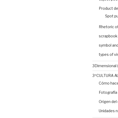
Product de
Spot pu
Rhetoric o
scrapbook
symbol and
types of v
3Dimensional
(
3ºCULTURA A
Cómo hacer
Fotografía
Origen del 
Unidades n