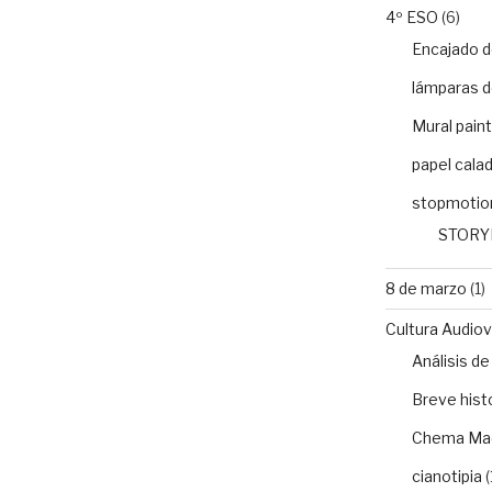
4º ESO
(6)
Encajado d
lámparas d
Mural paint
papel cala
stopmotio
STORY
8 de marzo
(1)
Cultura Audiovi
Análisis 
Breve histo
Chema Ma
cianotipia
(