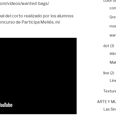
color
(6
.com/videos/wanted-bags/
com
nal del corto realizado por los alumnos
Gre
concurso de Participa Meliés, mi
mon
war
dot
(3)
aqu
Mak
line
(2)
Lin
Textur
ARTE Y M
Las Si