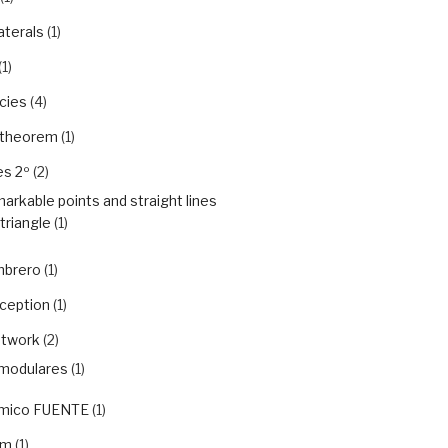
aterals
(1)
(1)
cies
(4)
 theorem
(1)
es 2º
(2)
arkable points and straight lines
 triangle
(1)
mbrero
(1)
rception
(1)
etwork
(2)
modulares
(1)
ámico FUENTE
(1)
em
(1)