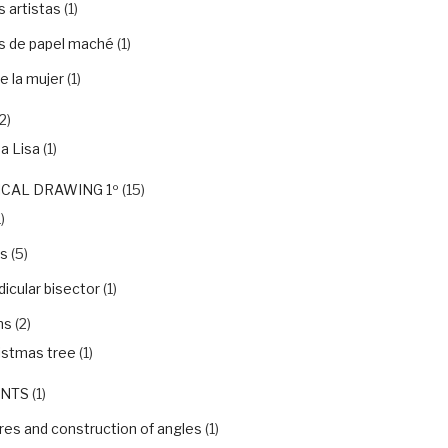
 artistas
(1)
s de papel maché
(1)
e la mujer
(1)
2)
a Lisa
(1)
CAL DRAWING 1º
(15)
)
ls
(5)
icular bisector
(1)
ns
(2)
istmas tree
(1)
NTS
(1)
es and construction of angles
(1)