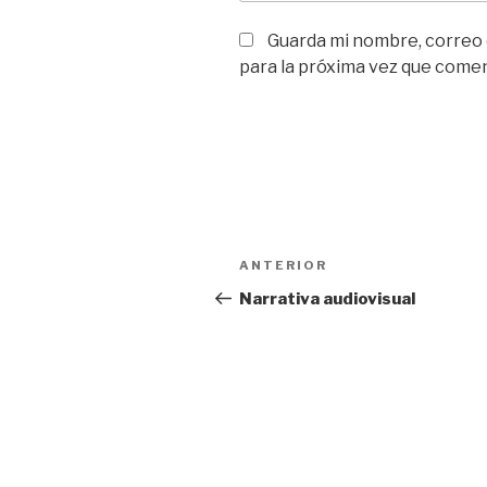
Guarda mi nombre, correo
para la próxima vez que come
Navegación
Entrada
ANTERIOR
de
anterior:
Narrativa audiovisual
entradas