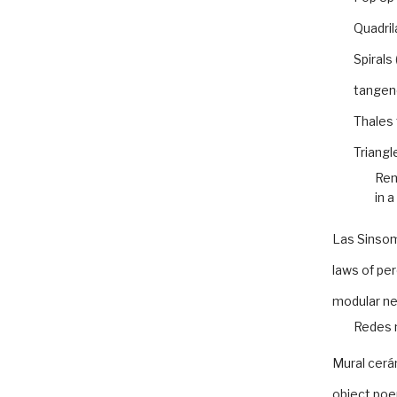
Quadril
Spirals
tangen
Thales
Triangl
Rem
in a
Las Sinso
laws of pe
modular n
Redes 
Mural cer
object po