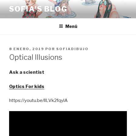
Saltar
SOFIA'S BLOG
al
contenido
Menú
PUBLICADO
8 ENERO, 2019
POR
SOFIADIBUJO
EL
Optical Illusions
Ask a scientist
Optics For kids
https://youtu.be/llLVk2fqylA