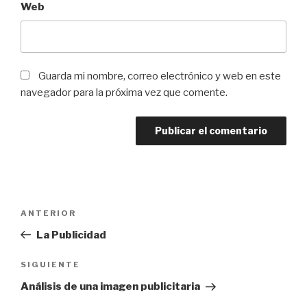
Web
Guarda mi nombre, correo electrónico y web en este
navegador para la próxima vez que comente.
Navegación
Entrada
ANTERIOR
de
anterior:
La Publicidad
entradas
Siguiente
SIGUIENTE
entrada
Análisis de una imagen publicitaria