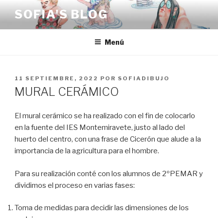
Saltar
SOFIA'S BLOG
al
contenido
Menú
PUBLICADO
11 SEPTIEMBRE, 2022
POR
SOFIADIBUJO
EL
MURAL CERÁMICO
El mural cerámico se ha realizado con el fin de colocarlo
en la fuente del IES Montemiravete, justo al lado del
huerto del centro, con una frase de Cicerón que alude a la
importancia de la agricultura para el hombre.
Para su realización conté con los alumnos de 2ºPEMAR y
dividimos el proceso en varias fases:
Toma de medidas para decidir las dimensiones de los