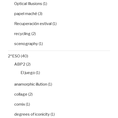
Optical Illusions
(1)
papel maché
(3)
Recuperación estival
(1)
recycling
(2)
scenography
(1)
2ºESO
(40)
ABP2
(2)
El juego
(1)
anamorphic illution
(1)
collage
(2)
comix
(1)
degrees of iconicity
(1)