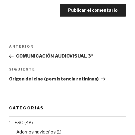
Navegación
Entrada
ANTERIOR
de
anterior:
COMUNICACIÓN AUDIOVISUAL 3º
entradas
Siguiente
SIGUIENTE
entrada
Origen del cine (persistencia retiniana)
CATEGORÍAS
1º ESO
(48)
Adornos navideños
(1)