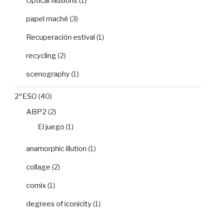
Optical Illusions
(1)
papel maché
(3)
Recuperación estival
(1)
recycling
(2)
scenography
(1)
2ºESO
(40)
ABP2
(2)
El juego
(1)
anamorphic illution
(1)
collage
(2)
comix
(1)
degrees of iconicity
(1)