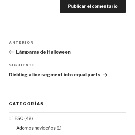
Navegación
Entrada
ANTERIOR
de
anterior:
Lámparas de Halloween
entradas
Siguiente
SIGUIENTE
entrada
Dividing a line segment into equal parts
CATEGORÍAS
1º ESO
(48)
Adornos navideños
(1)