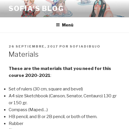
Saltar
SOFIA'S BLOG
al
contenido
Menú
PUBLICADO
26 SEPTIEMBRE, 2017
POR
SOFIADIBUJO
EL
Materials
These are the materials that you need for this
course 2020-2021
:
Set of rulers (30 cm, square and bevel)
A4 size Sketchbook (Canson, Senator, Centauro) 130 gr
or 150 gr.
Compass (Maped…)
HB pencil, and B or 2B pencil, or both of them.
Rubber