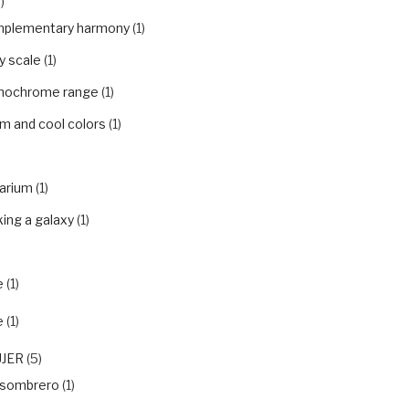
)
plementary harmony
(1)
y scale
(1)
ochrome range
(1)
m and cool colors
(1)
arium
(1)
ing a galaxy
(1)
e
(1)
e
(1)
UJER
(5)
nsombrero
(1)