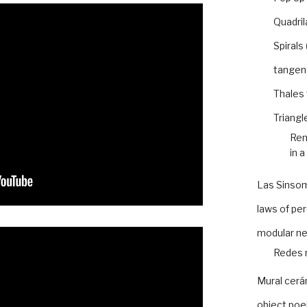
Quadril
Spirals
tangen
Thales
Triangl
Rem
in a
Las Sinso
laws of pe
modular n
Redes 
Mural cer
object po