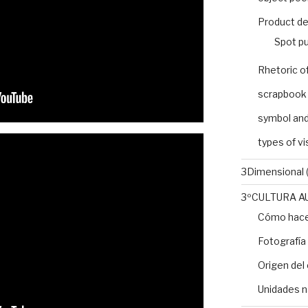
Product de
Spot pu
Rhetoric o
scrapbook
symbol and
types of v
3Dimensional
(
3ºCULTURA A
Cómo hacer
Fotografía
Origen del 
Unidades n