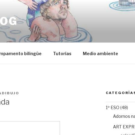
LOG
mpamento bilingüe
Tutorías
Medio ambiente
CATEGORÍA
ADIBUJO
ada
1º ESO
(48)
Adornos n
ART EXPR