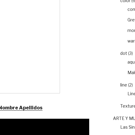
color
(6
com
Gre
mon
war
dot
(3)
aqu
Mak
line
(2)
Lin
Textur
Nombre Apellidos
ARTE Y M
Las Si