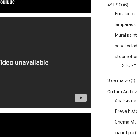
4º ESO
(6)
Encajado d
lámparas d
Mural paint
papel cala
stopmotio
STORY
8 de marzo
(1)
Cultura Audiovi
Análisis 
Breve histo
Chema Ma
cianotipia
(