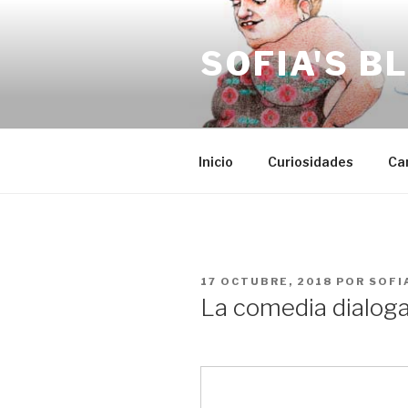
Saltar
al
SOFIA'S B
contenido
Inicio
Curiosidades
Ca
PUBLICADO
17 OCTUBRE, 2018
POR
SOFI
EL
La comedia dialog