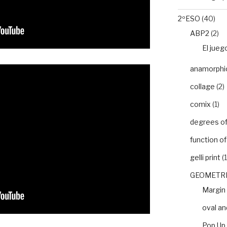
2ºESO
(40)
ABP2
(2)
El jueg
anamorphic 
collage
(2)
comix
(1)
degrees of 
function o
gelli print
(1
GEOMETRI
Margin
oval an
Pop Up