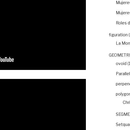
Mujeres
Mujere
Roles d
figuration
(
La Mon
GEOMETRI
ovoid
(1
Paralle
perpend
polygo
Chr
SEGME
Setquar