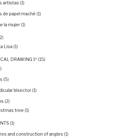
 artistas
(1)
s de papel maché
(1)
e la mujer
(1)
2)
a Lisa
(1)
CAL DRAWING 1º
(15)
)
ls
(5)
icular bisector
(1)
ns
(2)
istmas tree
(1)
NTS
(1)
es and construction of angles
(1)