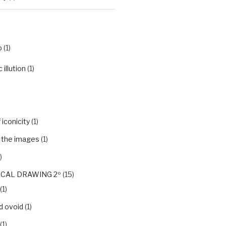
o
(1)
illution
(1)
iconicity
(1)
f the images
(1)
)
CAL DRAWING 2º
(15)
(1)
d ovoid
(1)
(1)