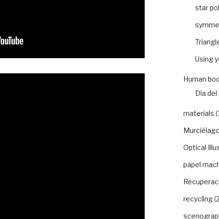
star po
symme
Triangl
Using 
Human bod
Día del 
materials
(
Murciélago
Optical Illu
papel mac
Recuperaci
recycling
(2
scenograp