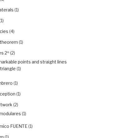
aterals
(1)
(1)
cies
(4)
 theorem
(1)
es 2º
(2)
arkable points and straight lines
 triangle
(1)
mbrero
(1)
rception
(1)
etwork
(2)
modulares
(1)
ámico FUENTE
(1)
em
(1)