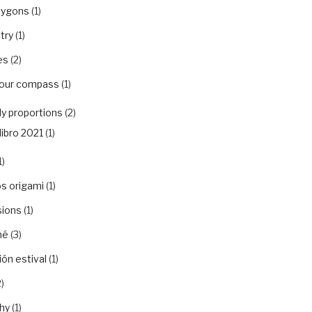
lygons
(1)
try
(1)
es
(2)
your compass
(1)
y proportions
(2)
libro 2021
(1)
1)
s origami
(1)
sions
(1)
hé
(3)
ón estival
(1)
)
hy
(1)