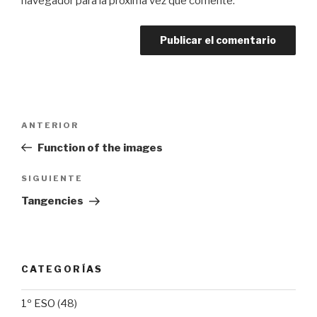
navegador para la próxima vez que comente.
Navegación
Entrada
ANTERIOR
de
anterior:
Function of the images
entradas
Siguiente
SIGUIENTE
entrada
Tangencies
CATEGORÍAS
1º ESO
(48)