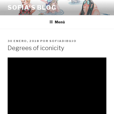
Saltar
SOFIA'S BLOG
al
contenido
Menú
PUBLICADO
30 ENERO, 2018
POR
SOFIADIBUJO
EL
Degrees of iconicity