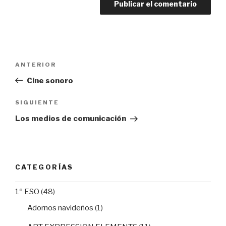
Navegación
Entrada
ANTERIOR
de
anterior:
Cine sonoro
entradas
Siguiente
SIGUIENTE
entrada
Los medios de comunicación
CATEGORÍAS
1º ESO
(48)
Adornos navideños
(1)