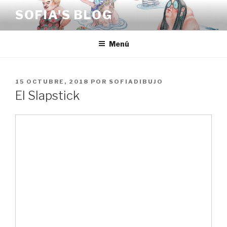
Saltar
SOFIA'S BLOG
al
contenido
Menú
PUBLICADO
15 OCTUBRE, 2018
POR
SOFIADIBUJO
EL
El Slapstick