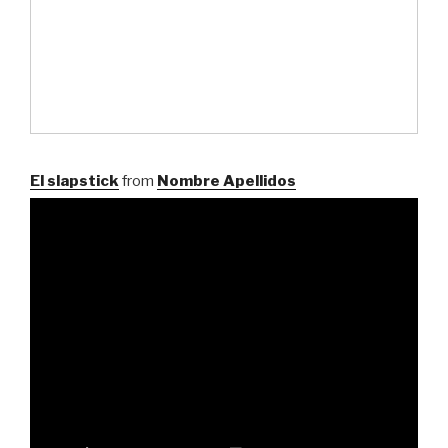
El slapstick
from
Nombre Apellidos