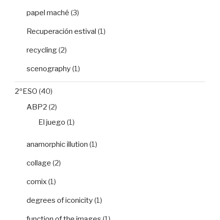
papel maché
(3)
Recuperación estival
(1)
recycling
(2)
scenography
(1)
2ºESO
(40)
ABP2
(2)
El juego
(1)
anamorphic illution
(1)
collage
(2)
comix
(1)
degrees of iconicity
(1)
function of the images
(1)