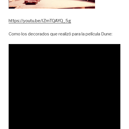
https://youtu.be/IZmTQAYQ_5g
Como los decorados que realizó para la película Dune: