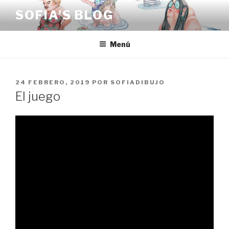
Saltar
SOFIA'S BLOG
al
contenido
Menú
PUBLICADO
24 FEBRERO, 2019
POR
SOFIADIBUJO
EL
El juego