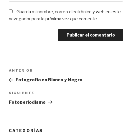
Guarda mi nombre, correo electrónico y web en este
navegador para la próxima vez que comente.
Navegación
Entrada
ANTERIOR
de
anterior:
Fotografía en Blanco y Negro
entradas
Siguiente
SIGUIENTE
entrada
Fotoperiodismo
CATEGORÍAS