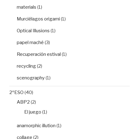
materials
(1)
Murciélagos origami
(1)
Optical Illusions
(1)
papel maché
(3)
Recuperación estival
(1)
recycling
(2)
scenography
(1)
2ºESO
(40)
ABP2
(2)
El juego
(1)
anamorphic illution
(1)
collage
(2)