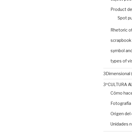
Product de
Spot pu
Rhetoric o
scrapbook
symbol and
types of v
3Dimensional
(
3ºCULTURA A
Cómo hacer
Fotografía
Origen del 
Unidades n