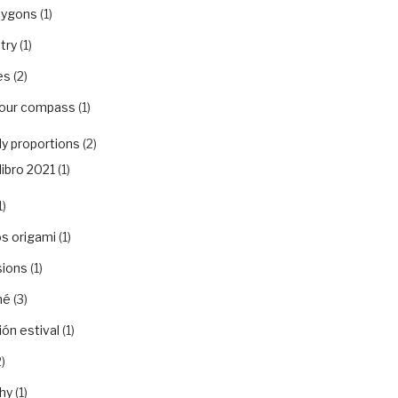
lygons
(1)
try
(1)
es
(2)
your compass
(1)
y proportions
(2)
libro 2021
(1)
1)
s origami
(1)
sions
(1)
hé
(3)
ón estival
(1)
)
hy
(1)