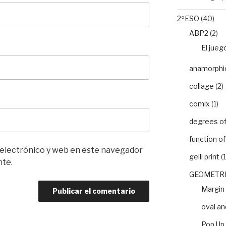
2ºESO
(40)
ABP2
(2)
El jueg
anamorphic 
collage
(2)
comix
(1)
degrees of 
function o
 electrónico y web en este navegador
gelli print
(1
nte.
GEOMETRI
Margin
oval an
Pop Up