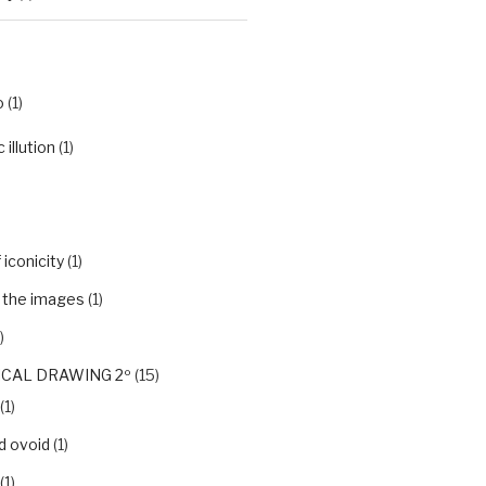
o
(1)
illution
(1)
iconicity
(1)
f the images
(1)
)
CAL DRAWING 2º
(15)
(1)
d ovoid
(1)
(1)