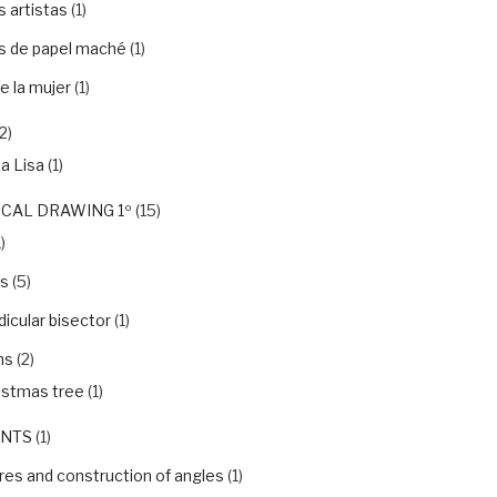
 artistas
(1)
s de papel maché
(1)
e la mujer
(1)
2)
a Lisa
(1)
CAL DRAWING 1º
(15)
)
ls
(5)
icular bisector
(1)
ns
(2)
istmas tree
(1)
NTS
(1)
es and construction of angles
(1)