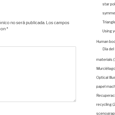
star po
symme
Triangl
ónico no será publicada.
Los campos
 con
*
Using 
Human bod
Día del 
materials
(
Murciélago
Optical Illu
papel mac
Recuperaci
recycling
(2
scenograp