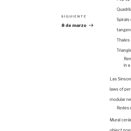
Quadril
SIGUIENTE
Siguiente
Spirals
entrada
8 de marzo
tangen
Thales
Triangl
Rem
in a
Las Sinso
laws of pe
modular n
Redes 
Mural cer
object po