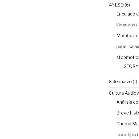
4º ESO
(6)
Encajado d
lámparas d
Mural paint
papel cala
stopmotio
STORY
8 de marzo
(1)
Cultura Audiovi
Análisis 
Breve histo
Chema Ma
cianotipia
(