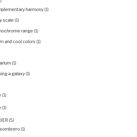
)
plementary harmony
(1)
y scale
(1)
ochrome range
(1)
m and cool colors
(1)
arium
(1)
ing a galaxy
(1)
e
(1)
e
(1)
UJER
(5)
nsombrero
(1)