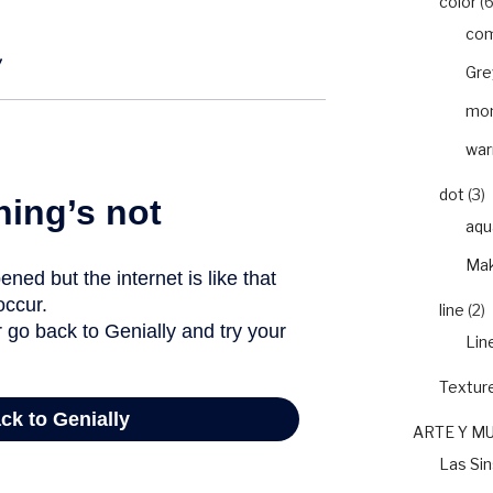
color
(6
com
Gre
mon
war
dot
(3)
aqu
Mak
line
(2)
Lin
Textur
ARTE Y M
Las Si