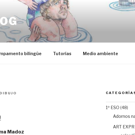
LOG
mpamento bilingüe
Tutorías
Medio ambiente
CATEGORÍA
DIBUJO
1º ESO
(48)
Adornos n
8
ART EXPR
hema Madoz