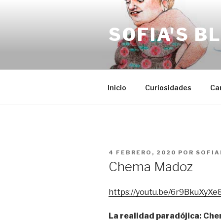
Saltar
al
SOFIA'S B
contenido
Inicio
Curiosidades
Ca
PUBLICADO
4 FEBRERO, 2020
POR
SOFIA
EL
Chema Madoz
https://youtu.be/6r9BkuXyXe
La realidad paradójica: C