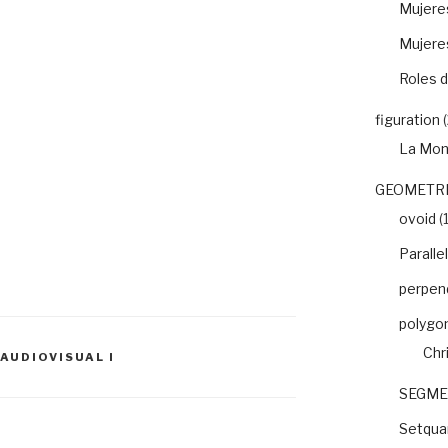
Mujeres
Mujere
Roles d
figuration
(
La Mon
GEOMETRI
ovoid
(1
Paralle
perpend
polygo
Chr
AUDIOVISUAL I
SEGME
Setquar