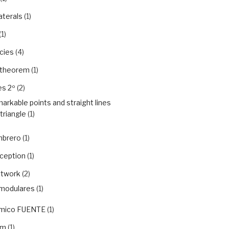
aterals
(1)
(1)
cies
(4)
 theorem
(1)
es 2º
(2)
arkable points and straight lines
 triangle
(1)
mbrero
(1)
rception
(1)
etwork
(2)
modulares
(1)
ámico FUENTE
(1)
em
(1)