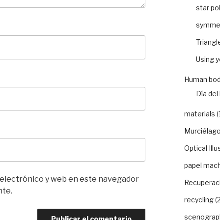
star po
symme
Triangl
Using 
Human bod
Día del 
materials
(
Murciélago
Optical Illu
papel mac
 electrónico y web en este navegador
Recuperaci
nte.
recycling
(2
scenograp