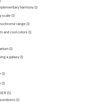
)
plementary harmony
(1)
y scale
(1)
ochrome range
(1)
m and cool colors
(1)
arium
(1)
ing a galaxy
(1)
e
(1)
e
(1)
UJER
(5)
nsombrero
(1)