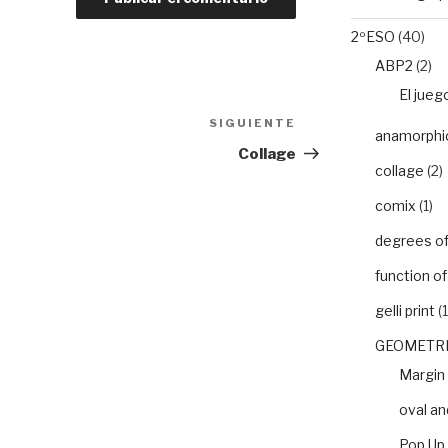
2ºESO
(40)
ABP2
(2)
El jueg
SIGUIENTE
Siguiente
anamorphic 
entrada
Collage
collage
(2)
comix
(1)
degrees of 
function o
gelli print
(1
GEOMETRI
Margin
oval an
Pop Up