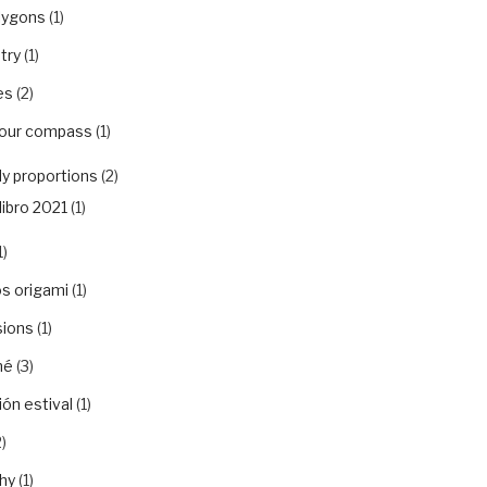
lygons
(1)
try
(1)
es
(2)
your compass
(1)
y proportions
(2)
libro 2021
(1)
1)
s origami
(1)
sions
(1)
hé
(3)
ón estival
(1)
)
hy
(1)