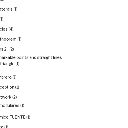
aterals
(1)
(1)
cies
(4)
 theorem
(1)
es 2º
(2)
arkable points and straight lines
 triangle
(1)
mbrero
(1)
rception
(1)
etwork
(2)
modulares
(1)
ámico FUENTE
(1)
em
(1)