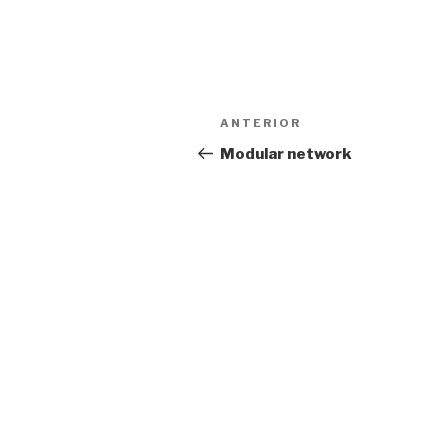
Navegación
Entrada
ANTERIOR
de
anterior:
Modular network
entradas