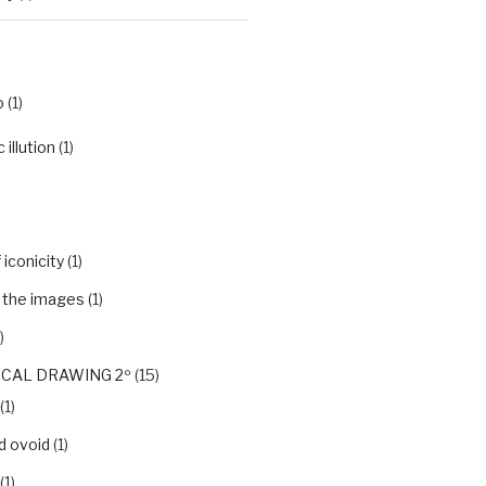
o
(1)
illution
(1)
iconicity
(1)
f the images
(1)
)
CAL DRAWING 2º
(15)
(1)
d ovoid
(1)
(1)