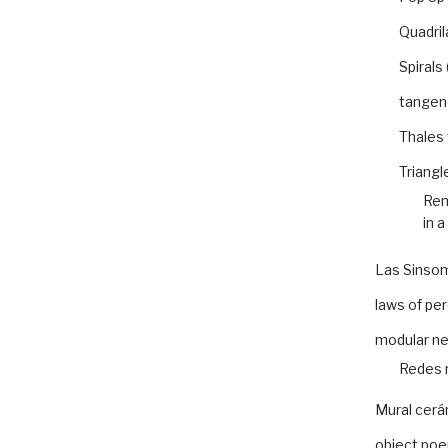
Quadril
Spirals
tangen
Thales
Triangl
Rem
in a
Las Sinso
laws of pe
modular n
Redes 
Mural cer
object po