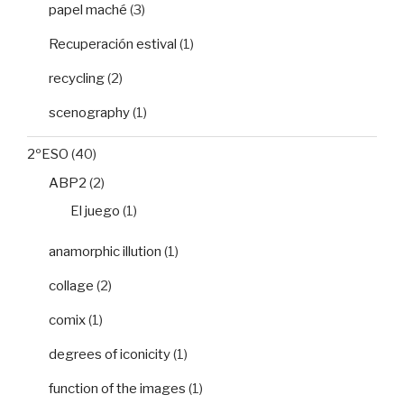
papel maché
(3)
Recuperación estival
(1)
recycling
(2)
scenography
(1)
2ºESO
(40)
ABP2
(2)
El juego
(1)
anamorphic illution
(1)
collage
(2)
comix
(1)
degrees of iconicity
(1)
function of the images
(1)