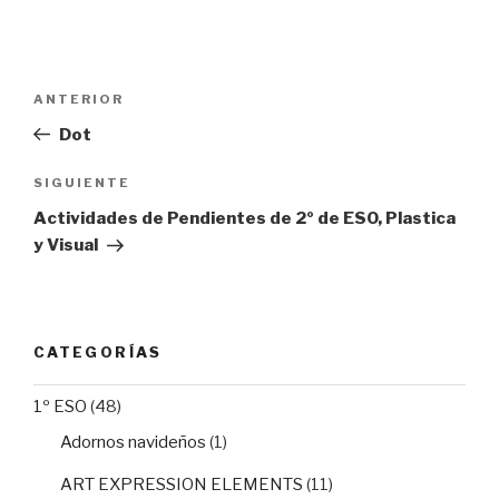
Navegación
Entrada
ANTERIOR
de
anterior:
Dot
entradas
Siguiente
SIGUIENTE
entrada
Actividades de Pendientes de 2º de ESO, Plastica
y Visual
CATEGORÍAS
1º ESO
(48)
Adornos navideños
(1)
ART EXPRESSION ELEMENTS
(11)