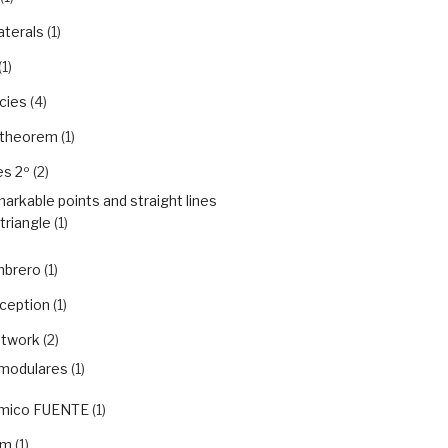
aterals
(1)
(1)
cies
(4)
 theorem
(1)
es 2º
(2)
arkable points and straight lines
 triangle
(1)
mbrero
(1)
rception
(1)
etwork
(2)
modulares
(1)
ámico FUENTE
(1)
em
(1)