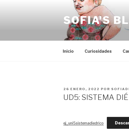
Saltar
al
SOFIA'S B
contenido
Inicio
Curiosidades
Ca
PUBLICADO
26 ENERO, 2022
POR
SOFIAD
EL
UD5: SISTEMA DI
Desca
ej_uni5sistemadiedrico