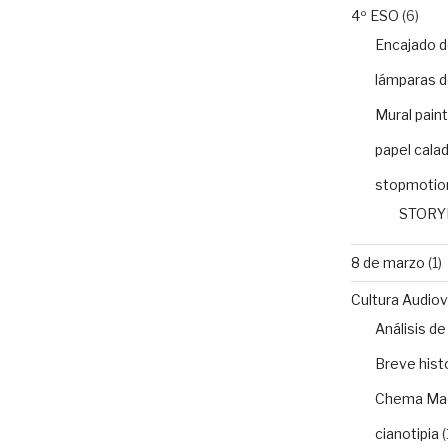
4º ESO
(6)
Encajado d
lámparas d
Mural paint
papel cala
stopmotio
STORY
8 de marzo
(1)
Cultura Audiovi
Análisis 
Breve histo
Chema Ma
cianotipia
(