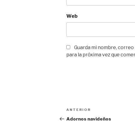
Web
Guarda mi nombre, correo
para la próxima vez que come
Navegación
Entrada
ANTERIOR
de
anterior:
Adornos navideños
entradas