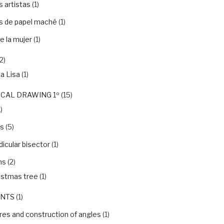
 artistas
(1)
s de papel maché
(1)
e la mujer
(1)
2)
a Lisa
(1)
CAL DRAWING 1º
(15)
)
ls
(5)
icular bisector
(1)
ns
(2)
istmas tree
(1)
NTS
(1)
es and construction of angles
(1)