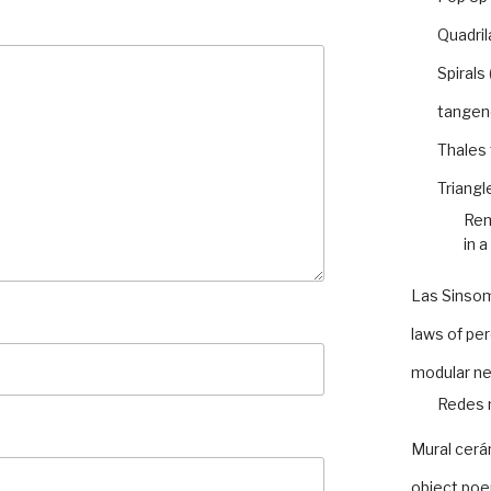
Quadril
Spirals
tangen
Thales
Triangl
Rem
in a
Las Sinso
laws of pe
modular n
Redes 
Mural cer
object po