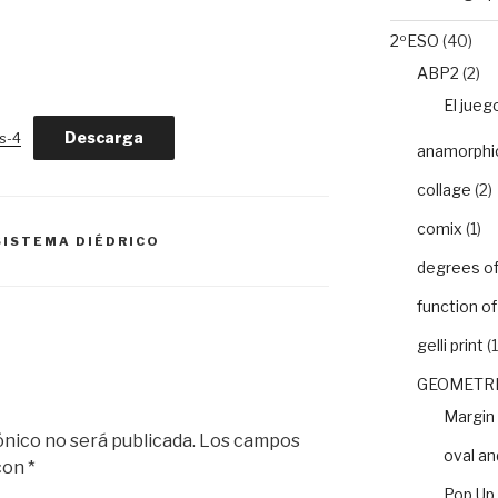
2ºESO
(40)
ABP2
(2)
El jueg
Descarga
s-4
anamorphic 
collage
(2)
comix
(1)
SISTEMA DIÉDRICO
degrees of 
function o
gelli print
(1
GEOMETRI
Margin
ónico no será publicada.
Los campos
oval an
 con
*
Pop Up