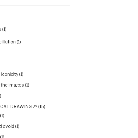
o
(1)
illution
(1)
iconicity
(1)
f the images
(1)
)
CAL DRAWING 2º
(15)
(1)
d ovoid
(1)
(1)