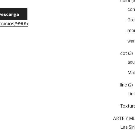
color
(6
com
Descarga
Gre
rcicios/9905
mon
war
dot
(3)
aqu
Mak
line
(2)
Lin
Textur
ARTE Y M
Las Si