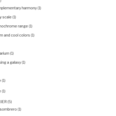
)
plementary harmony
(1)
y scale
(1)
ochrome range
(1)
m and cool colors
(1)
arium
(1)
ing a galaxy
(1)
e
(1)
e
(1)
UJER
(5)
nsombrero
(1)