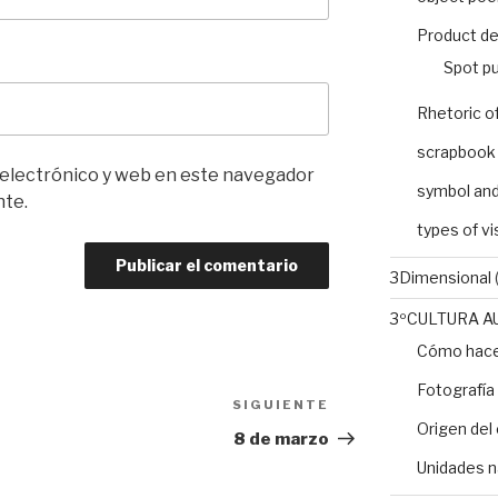
Product de
Spot pu
Rhetoric o
scrapbook
 electrónico y web en este navegador
symbol and
nte.
types of v
3Dimensional
(
3ºCULTURA A
Cómo hacer
Fotografía
SIGUIENTE
Siguiente
Origen del 
entrada
8 de marzo
Unidades n