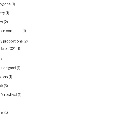
lygons
(1)
try
(1)
es
(2)
your compass
(1)
y proportions
(2)
libro 2021
(1)
1)
s origami
(1)
sions
(1)
hé
(3)
ón estival
(1)
)
hy
(1)