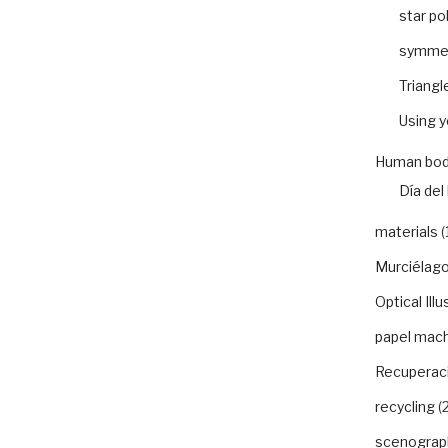
star po
symme
Triangl
Using 
Human bod
Día del 
materials
(
Murciélago
Optical Illu
papel mac
Recuperaci
recycling
(2
scenograp