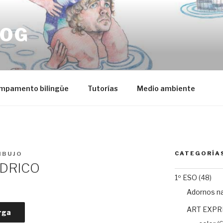
LOG
mpamento bilingüe
Tutorías
Medio ambiente
CATEGORÍA
IBUJO
ÉDRICO
1º ESO
(48)
Adornos n
ART EXPR
rga