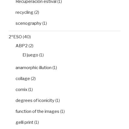
Recuperación estival
(1)
recycling
(2)
scenography
(1)
2ºESO
(40)
ABP2
(2)
El juego
(1)
anamorphic illution
(1)
collage
(2)
comix
(1)
degrees of iconicity
(1)
function of the images
(1)
gelli print
(1)