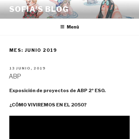
Saltar
SOFIA'S BLOG
al
contenido
Menú
MES:
JUNIO 2019
PUBLICADO
13 JUNIO, 2019
EL
ABP
Exposición de proyectos de ABP 2º ESO.
¿CÓMO VIVIREMOS EN EL 2050?