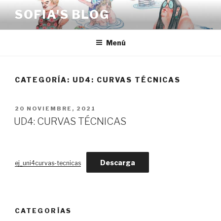
Saltar
SOFIA'S BLOG
al
contenido
Menú
CATEGORÍA:
UD4: CURVAS TÉCNICAS
PUBLICADO
20 NOVIEMBRE, 2021
EL
UD4: CURVAS TÉCNICAS
Descarga
ej_uni4curvas-tecnicas
CATEGORÍAS