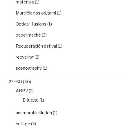
materials
(1)
Murciélagos origami
(1)
Optical Illusions
(1)
papel maché
(3)
Recuperación estival
(1)
recycling
(2)
scenography
(1)
2ºESO
(40)
ABP2
(2)
El juego
(1)
anamorphic illution
(1)
collage
(2)