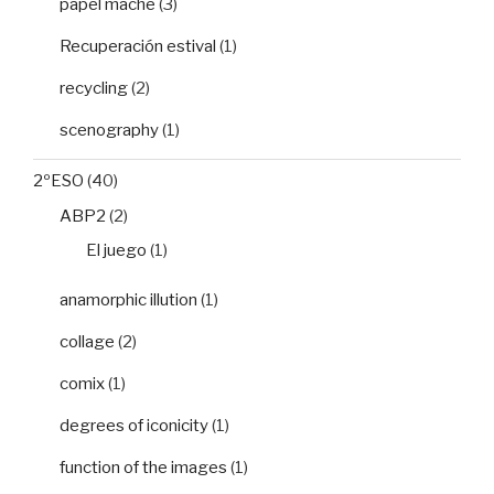
papel maché
(3)
Recuperación estival
(1)
recycling
(2)
scenography
(1)
2ºESO
(40)
ABP2
(2)
El juego
(1)
anamorphic illution
(1)
collage
(2)
comix
(1)
degrees of iconicity
(1)
function of the images
(1)