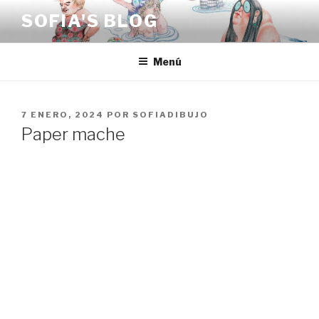
Saltar
SOFIA'S BLOG
al
contenido
Menú
PUBLICADO
7 ENERO, 2024
POR
SOFIADIBUJO
EL
Paper mache