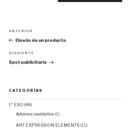
Navegación
Entrada
ANTERIOR
de
anterior:
Diseño de un producto
entradas
Siguiente
SIGUIENTE
entrada
Spot publicitario
CATEGORÍAS
1º ESO
(48)
Adornos navideños
(1)
ART EXPRESSION ELEMENTS
(11)