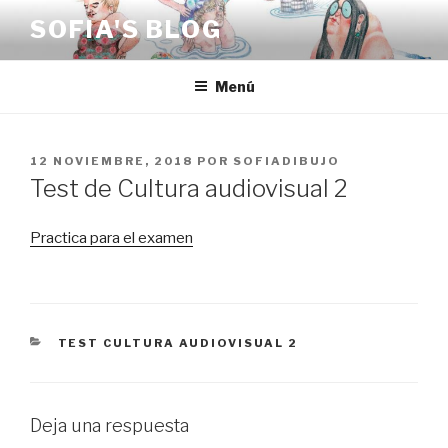
Saltar
SOFIA'S BLOG
al
contenido
Menú
PUBLICADO
12 NOVIEMBRE, 2018
POR
SOFIADIBUJO
EL
Test de Cultura audiovisual 2
Practica para el examen
CATEGORÍAS
TEST CULTURA AUDIOVISUAL 2
Deja una respuesta