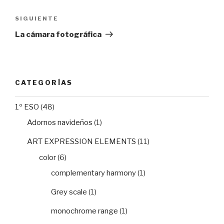
entradas
Siguiente
SIGUIENTE
entrada
La cámara fotográfica
CATEGORÍAS
1º ESO
(48)
Adornos navideños
(1)
ART EXPRESSION ELEMENTS
(11)
color
(6)
complementary harmony
(1)
Grey scale
(1)
monochrome range
(1)