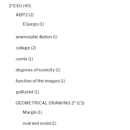
2ºESO
(40)
ABP2
(2)
El juego
(1)
anamorphic illution
(1)
collage
(2)
comix
(1)
degrees of iconicity
(1)
function of the images
(1)
gelli print
(1)
GEOMETRICAL DRAWING 2º
(15)
Margin
(1)
oval and ovoid
(1)