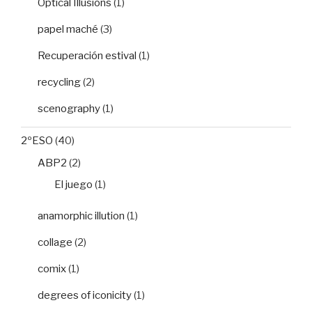
Optical Illusions
(1)
papel maché
(3)
Recuperación estival
(1)
recycling
(2)
scenography
(1)
2ºESO
(40)
ABP2
(2)
El juego
(1)
anamorphic illution
(1)
collage
(2)
comix
(1)
degrees of iconicity
(1)