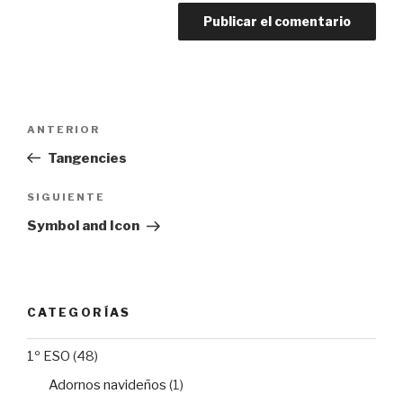
Navegación
Entrada
ANTERIOR
de
anterior:
Tangencies
entradas
Siguiente
SIGUIENTE
entrada
Symbol and Icon
CATEGORÍAS
1º ESO
(48)
Adornos navideños
(1)