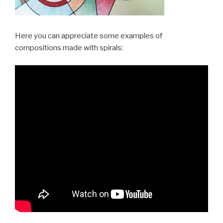
Here you can appreciate some examples of
compositions made with spirals: