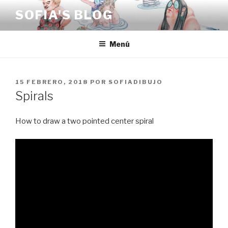
Saltar
SOFIA'S BLOG
al
contenido
Menú
PUBLICADO
15 FEBRERO, 2018
POR
SOFIADIBUJO
EL
Spirals
How to draw a two pointed center spiral