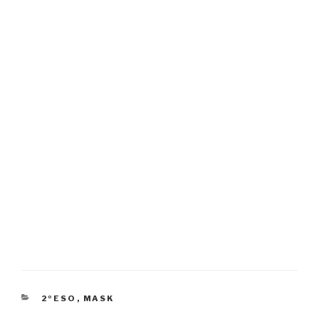
CATEGORÍAS
2ºESO
,
MASK