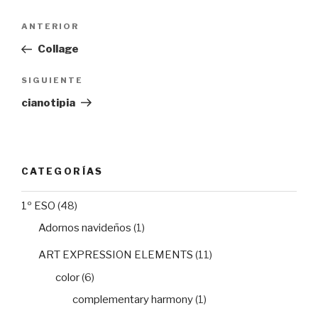
Navegación
Entrada
ANTERIOR
de
anterior:
Collage
entradas
Siguiente
SIGUIENTE
entrada
cianotipia
CATEGORÍAS
1º ESO
(48)
Adornos navideños
(1)
ART EXPRESSION ELEMENTS
(11)
color
(6)
complementary harmony
(1)