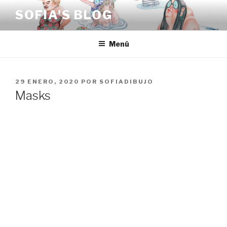
Saltar
SOFIA'S BLOG
al
contenido
Menú
PUBLICADO
29 ENERO, 2020
POR
SOFIADIBUJO
EL
Masks