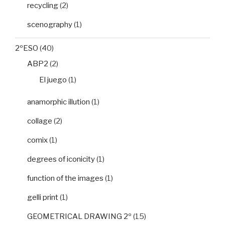
recycling
(2)
scenography
(1)
2ºESO
(40)
ABP2
(2)
El juego
(1)
anamorphic illution
(1)
collage
(2)
comix
(1)
degrees of iconicity
(1)
function of the images
(1)
gelli print
(1)
GEOMETRICAL DRAWING 2º
(15)