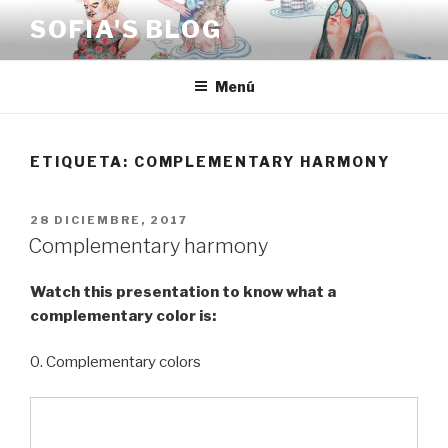
Saltar
SOFIA'S BLOG
al
contenido
Menú
ETIQUETA:
COMPLEMENTARY HARMONY
PUBLICADO
28 DICIEMBRE, 2017
EL
Complementary harmony
Watch this presentation to know what a
complementary color is:
0. Complementary colors